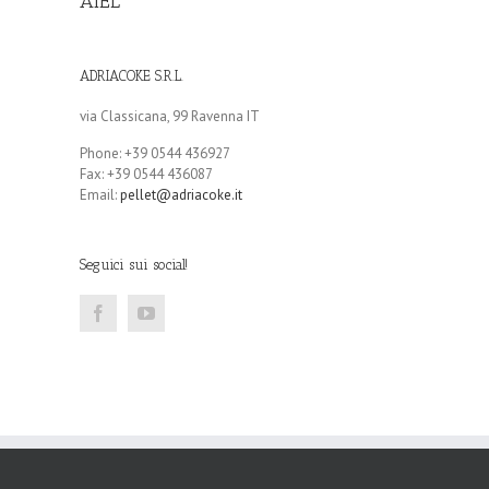
AIEL
ADRIACOKE S.R.L.
via Classicana, 99 Ravenna IT
Phone: +39 0544 436927
Fax: +39 0544 436087
Email:
pellet@adriacoke.it
Seguici sui social!