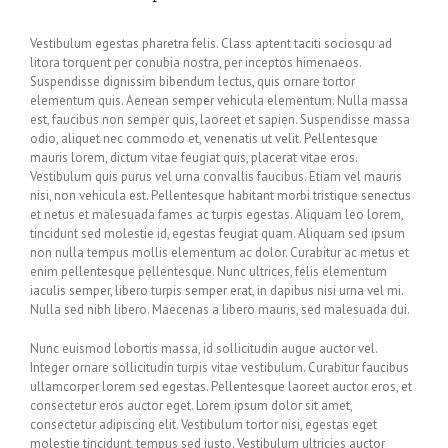
Vestibulum egestas pharetra felis. Class aptent taciti sociosqu ad
litora torquent per conubia nostra, per inceptos himenaeos.
Suspendisse dignissim bibendum lectus, quis ornare tortor
elementum quis. Aenean semper vehicula elementum. Nulla massa
est, faucibus non semper quis, laoreet et sapien. Suspendisse massa
odio, aliquet nec commodo et, venenatis ut velit. Pellentesque
mauris lorem, dictum vitae feugiat quis, placerat vitae eros.
Vestibulum quis purus vel urna convallis faucibus. Etiam vel mauris
nisi, non vehicula est. Pellentesque habitant morbi tristique senectus
et netus et malesuada fames ac turpis egestas. Aliquam leo lorem,
tincidunt sed molestie id, egestas feugiat quam. Aliquam sed ipsum
non nulla tempus mollis elementum ac dolor. Curabitur ac metus et
enim pellentesque pellentesque. Nunc ultrices, felis elementum
iaculis semper, libero turpis semper erat, in dapibus nisi urna vel mi.
Nulla sed nibh libero. Maecenas a libero mauris, sed malesuada dui.
Nunc euismod lobortis massa, id sollicitudin augue auctor vel.
Integer ornare sollicitudin turpis vitae vestibulum. Curabitur faucibus
ullamcorper lorem sed egestas. Pellentesque laoreet auctor eros, et
consectetur eros auctor eget. Lorem ipsum dolor sit amet,
consectetur adipiscing elit. Vestibulum tortor nisi, egestas eget
molestie tincidunt, tempus sed justo. Vestibulum ultricies auctor