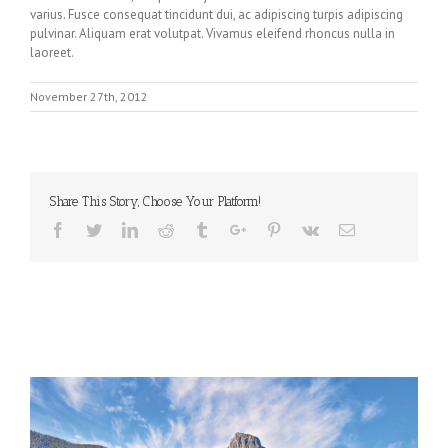
varius. Fusce consequat tincidunt dui, ac adipiscing turpis adipiscing
pulvinar. Aliquam erat volutpat. Vivamus eleifend rhoncus nulla in
laoreet.
November 27th, 2012
Share This Story, Choose Your Platform!
Facebook
Twitter
Linkedin
Reddit
Tumblr
Google+
Pinterest
Vk
Email