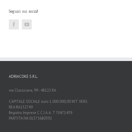
Seguici sui social!
ADRIACOKE S.R.L.
via Classicana, 99 - 48122 RA
CAPITALE SOCIALE euro 1.000.000,00 INT. VERS.
REA RA152749
Registro Imprese C.C.I.A.A. T 70471439
PARTITA IVA 01375680392