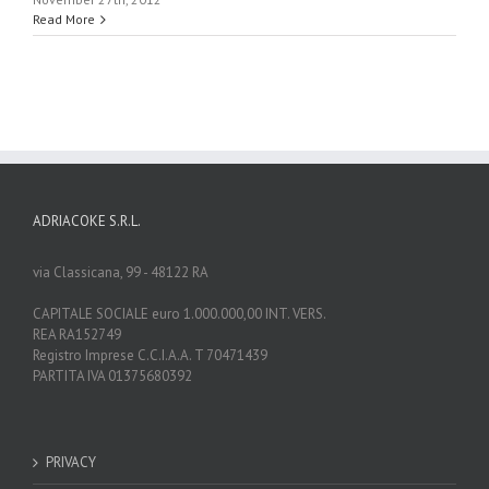
Read More
ADRIACOKE S.R.L.
via Classicana, 99 - 48122 RA
CAPITALE SOCIALE euro 1.000.000,00 INT. VERS.
REA RA152749
Registro Imprese C.C.I.A.A. T 70471439
PARTITA IVA 01375680392
PRIVACY