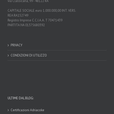
via Classicana, 99 - 48122 RA
CAPITALE SOCIALE euro 1.000.000,00 INT. VERS.
REA RA152749
Registro Imprese C.C.I.A.A. T 70471439
PARTITA IVA 01375680392
PRIVACY
CONDIZIONI DI UTILIZZO
ULTIME DAL BLOG:
Certificazioni Adriacoke