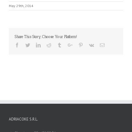
May 29th, 2014
Share This Story, Choose Your Platform!
Facebook
Twitter
Linkedin
Reddit
Tumblr
Google+
Pinterest
Vk
Email
ADRIACOKE S.R.L.