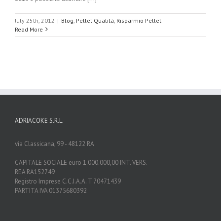
July 25th, 2012
|
Blog
,
Pellet Qualità
,
Risparmio Pellet
Read More
ADRIACOKE S.R.L.
via Classicana, 99 - 48122 RA
CAPITALE SOCIALE euro 1.000.000,00 INT. VERS.
REA RA152749
Registro Imprese C.C.I.A.A. T 70471439
PARTITA IVA 01375680392