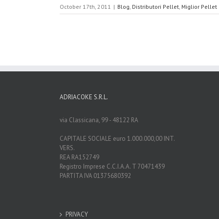
October 17th, 2011
|
Blog
,
Distributori Pellet
,
Miglior Pellet
ADRIACOKE S.R.L.
via Classicana, 99 - 48122 RA
CAPITALE SOCIALE euro 1.000.000,00 INT.
VERS.
REA RA152749
Registro Imprese C.C.I.A.A. T 70471439
PARTITA IVA 01375680392
PRIVACY