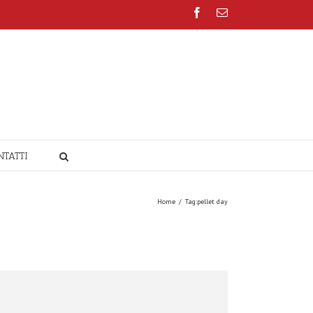
Facebook
Email
NTATTI
Home
/
Tag:
pellet day