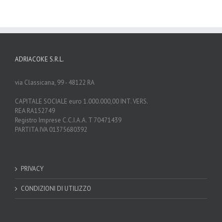
ADRIACOKE S.R.L.
via Classicana, 99 - 48122 RA
CAPITALE SOCIALE euro 1.000.000,00 INT. VERS.
REA RA152749
Registro Imprese C.C.I.A.A. T 70471439
PARTITA IVA 01375680392
PRIVACY
CONDIZIONI DI UTILIZZO