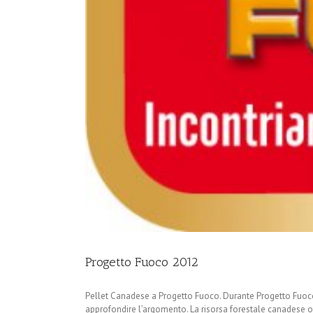
Progetto Fuoco 2012
Pellet Canadese a Progetto Fuoco. Durante Progetto Fuoco 2
approfondire l’argomento. La risorsa forestale canadese offr