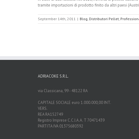
tramite importazioni di prodotto finito da altri paesi (Austr
September 14th, 2011
|
Blog
,
Distributori Pellet
,
Profession
ADRIACOKE S.R.L.
via Classicana, 99 - 48122 RA
CAPITALE SOCIALE euro 1.000.000,00 INT.
VERS.
REA RA152749
Registro Imprese C.C.I.A.A. T 70471439
PARTITA IVA 01375680392